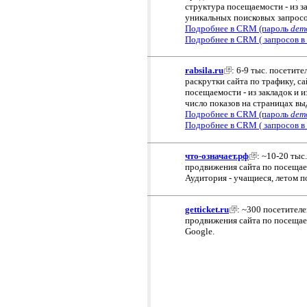
структура посещаемости - из з
уникальных поисковых запросов
Подробнее в CRM (пароль
dem
Подробнее в CRM ( запросов в
rabsila.ru
: 6-9 тыс. посетите
раскрутки сайта по трафику, са
посещаемости - из закладок и и
число показов на страницах вы
Подробнее в CRM (пароль
dem
Подробнее в CRM ( запросов в 
что-означает.рф
: ~10-20 тыс
продвижения сайта по посещаем
Аудитория - учащиеся, летом 
getticket.ru
: ~300 посетителе
продвижения сайта по посещаем
Google.
Продвижение сайтов / сравнить:
-по трафику / посещаемость
-по позициям / первая страница