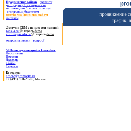
pr
Продвижение сайтов
-
сравнить
:
-
по трафику / посещаемость
-
по позициям / первая страница
-
с открытым бюджетом
продвижение са
портфолио (примеры работ)
контакты
трафик, 
Доступ к CRM с примерами позиций:
rabsila.ru
: пароль
demo
cbrf.magazinfo.ru
: пароль
demo
отправить заявку - вопрос?
SEO-инструментарий и know-how
Персоналии
Новости
Доклады
Статьи
Сервисы
Контакты
order2@promosite.ru
+7 (499) 350-23-60, Москва