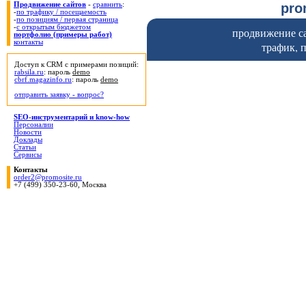
pr
Продвижение сайтов
-
сравнить
:
-
по трафику / посещаемость
-
по позициям / первая страница
-
с открытым бюджетом
продвижение са
портфолио (примеры работ)
контакты
трафик, 
Доступ к CRM с примерами позиций:
rabsila.ru
: пароль
demo
cbrf.magazinfo.ru
: пароль
demo
отправить заявку - вопрос?
SEO-инструментарий и know-how
Персоналии
Новости
Доклады
Статьи
Сервисы
Контакты
order2@promosite.ru
+7 (499) 350-23-60, Москва